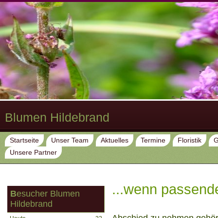
Blumen Hildebrand
Startseite
Unser Team
Aktuelles
Termine
Floristik
G
Unsere Partner
...wenn passende
Besucher Blumen
Hildebrand
Abschied zu nehmen gehör