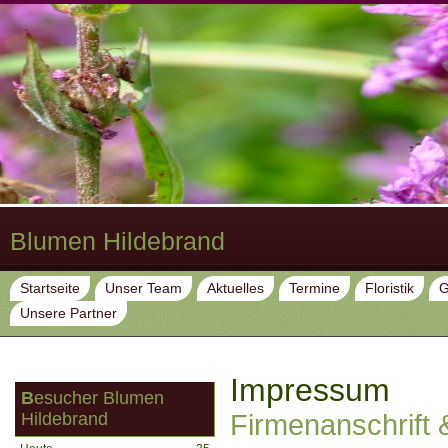
Blumen Hildebrand
Startseite
Unser Team
Aktuelles
Termine
Floristik
G
Unsere Partner
Impressum
Besucher Blumen
Hildebrand
Firmenanschrift &